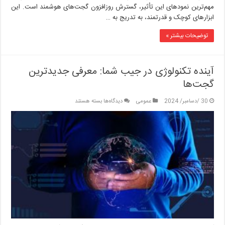
مهم‌ترین نمودهای این تأثیر، گسترش روزافزون گجت‌های هوشمند است. این
ابزارهای کوچک و قدرتمند، به تدریج به …
توضیحات بیشتر »
آینده تکنولوژی در جیب شما: معرفی جدیدترین
گجت‌ها
برای
30 /دسامبر/ 2024
عمومی
دیدگاه‌ها
بسته هستند
آینده
تکنولوژی
در
جیب
شما:
معرفی
جدیدترین
گجت‌ها