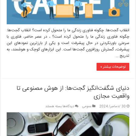
کرده
است؟
انقلاب گجت‌ها: چگونه فناوری زندگی ما را متحول کرده است؟ انقلاب گجت‌ها:
چگونه فناوری زندگی ما را متحول کرده است؟ ، در عصر حاضر، فناوری با
سرعتی باورنکردنی در حال پیشرفت است و یکی از بارزترین نمودهای این
پیشرفت، گسترش روزافزون گجت‌ها است. این ابزارهای کوچک و هوشمند، به
تدریج …
توضیحات بیشتر »
دنیای شگفت‌انگیز گجت‌ها: از هوش مصنوعی تا
واقعیت مجازی
برای
30 /دسامبر/ 2024
عمومی
دیدگاه‌ها
بسته هستند
دنیای
شگفت‌انگیز
گجت‌ها:
از
هوش