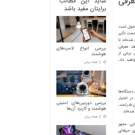
عرفی
شاید این مطالب
در
جیب
برایتان مفید باشد
شما:
معرفی
جدیدترین
 تحول است
گجت‌ها
تحت تأثیر
ده‌اند تا
د معرفی
بررسی انواع لامپ‌های
 برخی از
هوشمند
هند داد،
2 هفته پیش
دستگاه‌ها
در اختیار
بررسی دوربین‌های امنیتی
ی قدرتمند،
هوشمند و کاربرد آن‌ها
ده‌اند.
2 هفته پیش
ایی مجهز
ی حرفه‌ای