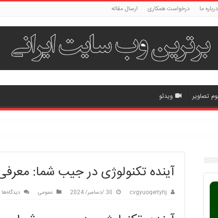
درباره ما
درخواست همکاری
ارسال مقاله
وم تصاویر
ویدئو
آینده تکنولوژی در جیب شما: معرف
cvgyuoqertyhj
30 /دسامبر/ 2024
عمومی
دیدگاه‌ها