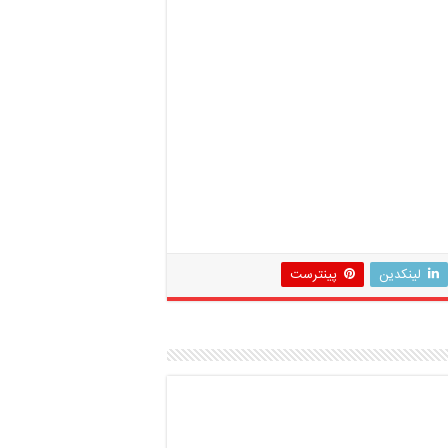
لینکدین
پینترست