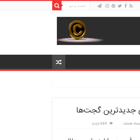
ی جدیدترین گجت‌ها
برای
بسته هستند
669 بازدید
آینده
تکنولوژی